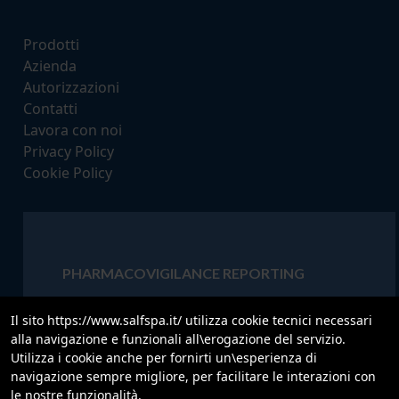
Prodotti
Azienda
Autorizzazioni
Contatti
Lavora con noi
Privacy Policy
Cookie Policy
PHARMACOVIGILANCE REPORTING
‍ Contact for urgent calls concerning
Il sito https://www.salfspa.it/ utilizza cookie tecnici necessari
Pharmacovigilance and Product quality (24 hours).
alla navigazione e funzionali all\erogazione del servizio.
Utilizza i cookie anche per fornirti un\esperienza di
Tel:
+39 335 131 8126
navigazione sempre migliore, per facilitare le interazioni con
Mail:
pharmacovigilance@salfspa.it
le nostre funzionalità.