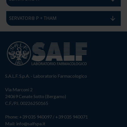
SERVATOR® P + THAM
S.A.L.F. S.p.A. - Laboratorio Farmacologico
Via Marconi 2
24069 Cenate Sotto (Bergamo)
C.F./P.I. 00226250165
Phone:
+39 035 940097
/
+39 035 940071
Mail:
info@salfspa.it