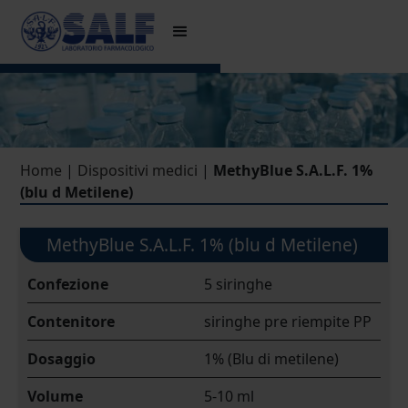
Home
|
Dispositivi medici
|
MethyBlue S.A.L.F. 1%
(blu d Metilene)
MethyBlue S.A.L.F. 1% (blu d Metilene)
Confezione
5 siringhe
Contenitore
siringhe pre riempite PP
Dosaggio
1% (Blu di metilene)
Volume
5-10 ml