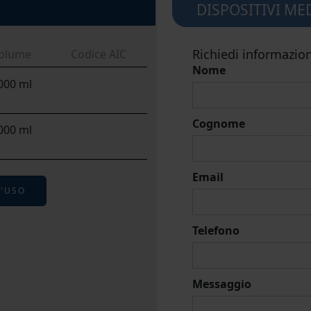
DISPOSITIVI ME
Richiedi informazion
olume
Codice AIC
Nome
000 ml
Cognome
000 ml
Email
D'USO
Telefono
Messaggio