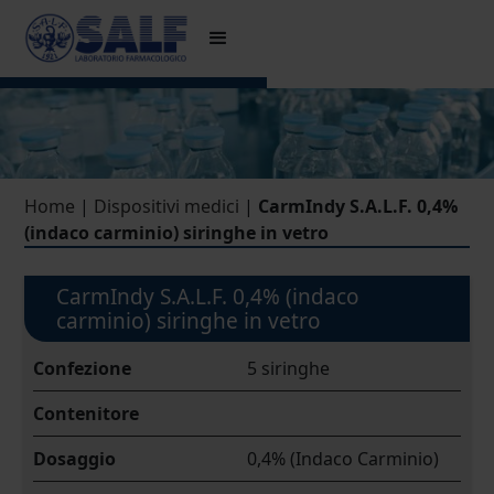
Home
|
Dispositivi medici
|
CarmIndy S.A.L.F. 0,4%
(indaco carminio) siringhe in vetro
CarmIndy S.A.L.F. 0,4% (indaco
carminio) siringhe in vetro
Confezione
5 siringhe
Contenitore
Dosaggio
0,4% (Indaco Carminio)