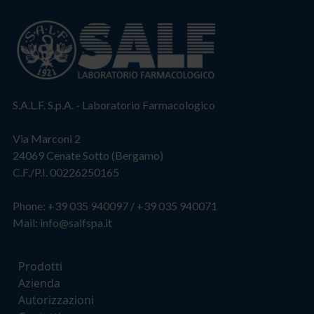
S.A.L.F. S.p.A. - Laboratorio Farmacologico
Via Marconi 2
24069 Cenate Sotto (Bergamo)
C.F./P.I. 00226250165
Phone:
+39 035 940097
/
+39 035 940071
Mail:
info@salfspa.it
Prodotti
Azienda
Autorizzazioni