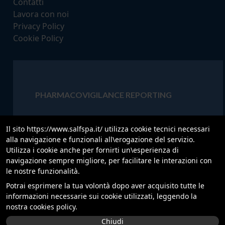
Contatti
Lavora con noi
Privacy Policy
Cookie Policy
PHARMACOVIGILANCE REPORTING
‍ Contact for urgent calls concerning
Il sito https://www.salfspa.it/ utilizza cookie tecnici necessari
Pharmacovigilance and Product quality (24 hours).
alla navigazione e funzionali all\erogazione del servizio.
Tel:
+39 335 131 8126
Utilizza i cookie anche per fornirti un\esperienza di
Mail:
pharmacovigilance@salfspa.it
navigazione sempre migliore, per facilitare le interazioni con
le nostre funzionalità.
Potrai esprimere la tua volontà dopo aver acquisito tutte le
informazioni necessarie sui cookie utilizzati, leggendo la
Partners:
nostra cookies policy.
Chiudi
Copyright © 2025 | Tailor made by eWeb