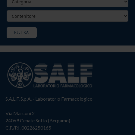
FILTRA
S.A.L.F. S.p.A. - Laboratorio Farmacologico
Via Marconi 2
24069 Cenate Sotto (Bergamo)
C.F./P.I. 00226250165