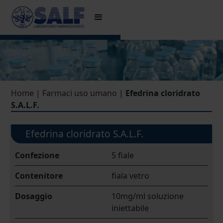
Home
|
Farmaci uso umano
|
Efedrina cloridrato
S.A.L.F.
Efedrina cloridrato S.A.L.F.
Confezione
5 fiale
Contenitore
fiala vetro
Dosaggio
10mg/ml soluzione
iniettabile