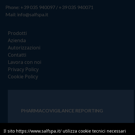
Phone:
+39 035 940097
/
+39 035 940071
Mail:
info@salfspa.it
Prodotti
Azienda
Autorizzazioni
Contatti
Lavora con noi
Privacy Policy
Cookie Policy
PHARMACOVIGILANCE REPORTING
‍ Contact for urgent calls concerning
Il sito https://www.salfspa.it/ utilizza cookie tecnici necessari
Pharmacovigilance and Product quality (24 hours).